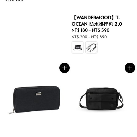
price
【WANDERMOOD】T.
OCEAN 防水攜行包 2.0
Sale
NT$ 180
-
NT$ 590
Regular
price
price
NT$ 200
-
NT$ 890