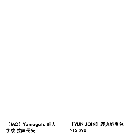
【MQ】Yamagata 細人
【YUN JOIN】經典斜肩包
字紋 拉鍊長夾
Regular
NT$ 890