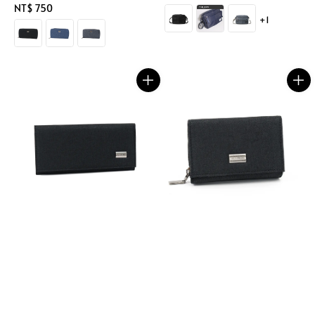
Regular
NT$ 750
price
+1
price