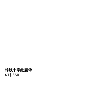
韓版十字紋腰帶
Regular
NT$ 650
price