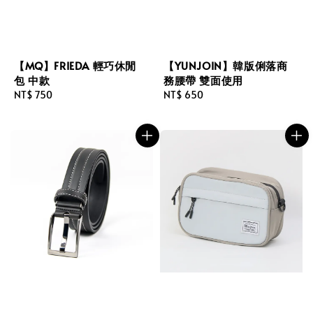
【MQ】FRIEDA 輕巧休閒
【YUNJOIN】韓版俐落商
包 中款
務腰帶 雙面使用
Regular
NT$ 750
Regular
NT$ 650
price
price