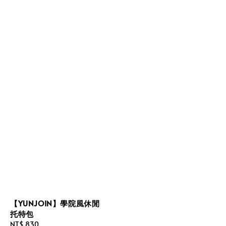
【YUNJOIN】學院風休閒
托特包
Regular
NT$ 830