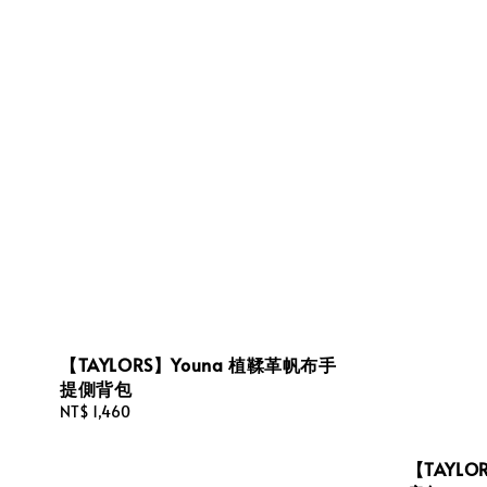
【TAYLORS】Youna 植鞣革帆布手
提側背包
Regular
NT$ 1,460
price
【TAYLO