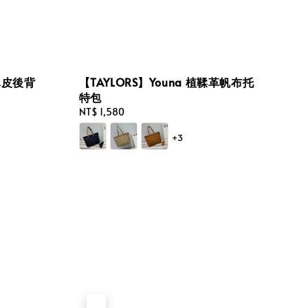
尚真皮後背
【TAYLORS】Youna 植鞣革帆布托
特包
Regular
NT$ 1,580
price
+3
售完