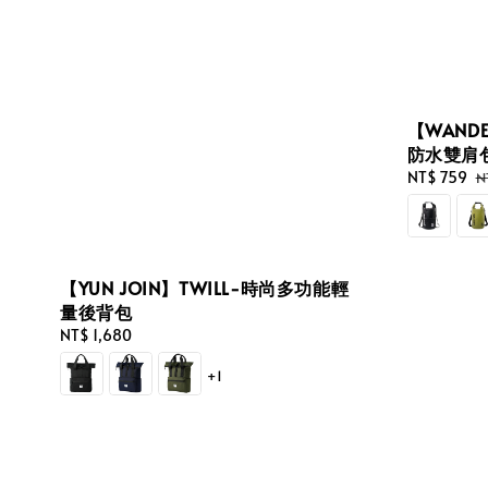
【WANDE
防水雙肩
Sale
NT$ 759
R
N
price
p
【YUN JOIN】TWILL-時尚多功能輕
量後背包
Regular
NT$ 1,680
price
+1