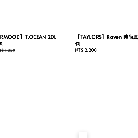
RMOOD】T.OCEAN 20L
【TAYLORS】Raven 時
包
包
egular
Regular
NT$ 2,200
T$ 1,350
rice
price
售完