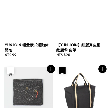
YUNJOIN 輕量橫式運動休
【YUN JOIN】細版真皮壓
閒包
紋腰帶 皮帶
Regular
NT$ 99
Regular
NT$ 420
price
price
售完
優惠