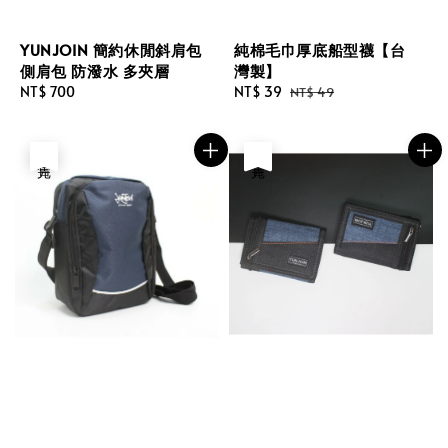
YUNJOIN 簡約休閒斜肩包
純棉毛巾厚底船型襪【台
側肩包 防潑水 多夾層
灣製】
Regular
NT$ 700
Sale
NT$ 39
Regular
NT$ 49
price
price
price
售完
售完