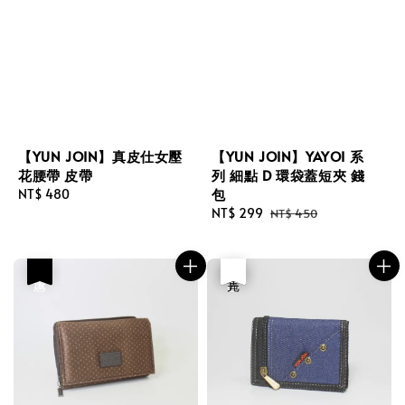
【YUN JOIN】真皮仕女壓
【YUN JOIN】YAYOI 系
花腰帶 皮帶
列 細點 D 環袋蓋短夾 錢
包
Regular
NT$ 480
price
Sale
NT$ 299
Regular
NT$ 450
price
price
優惠
優惠
售完