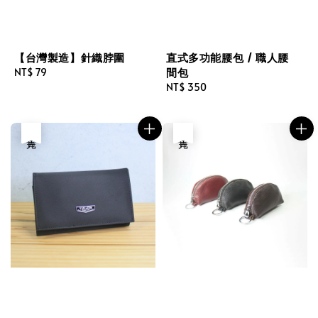
【台灣製造】針織脖圍
直式多功能腰包 / 職人腰
間包
Regular
NT$ 79
price
Regular
NT$ 350
price
售完
售完