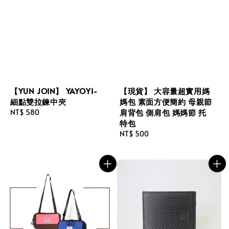
【YUN JOIN】 YAYOYI-
【現貨】 大容量超實用媽
細點雙拉鍊中夾
媽包 素面方便簡約 母親節
肩背包 側肩包 媽媽節 托
Regular
NT$ 580
特包
price
Regular
NT$ 500
price