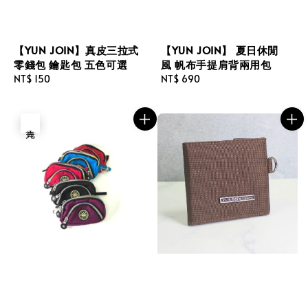
【YUN JOIN】真皮三拉式
【YUN JOIN】 夏日休閒
零錢包 鑰匙包 五色可選
風 帆布手提肩背兩用包
Regular
NT$ 150
Regular
NT$ 690
price
price
售完