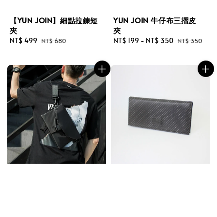
【YUN JOIN】細點拉鍊短
YUN JOIN 牛仔布三摺皮
夾
夾
Sale
NT$ 499
Regular
Sale
NT$ 199
-
NT$ 350
Regular
NT$ 680
NT$ 350
price
price
price
price