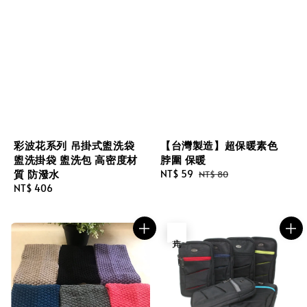
彩波花系列 吊掛式盥洗袋
【台灣製造】超保暖素色
盥洗掛袋 盥洗包 高密度材
脖圍 保暖
質 防潑水
Sale
NT$ 59
Regular
NT$ 80
Regular
NT$ 406
price
price
price
售完