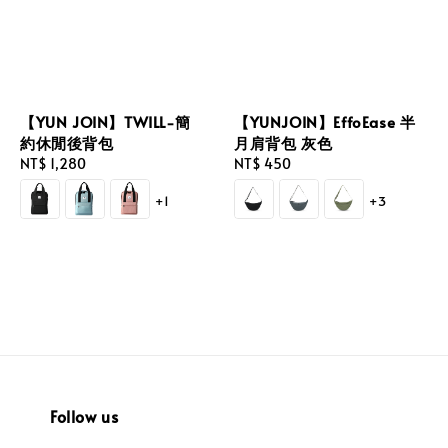
【YUN JOIN】TWILL-簡
【YUNJOIN】EffoEase 半
約休閒後背包
月肩背包 灰色
Regular
NT$ 1,280
Regular
NT$ 450
price
price
+1
+3
Follow us