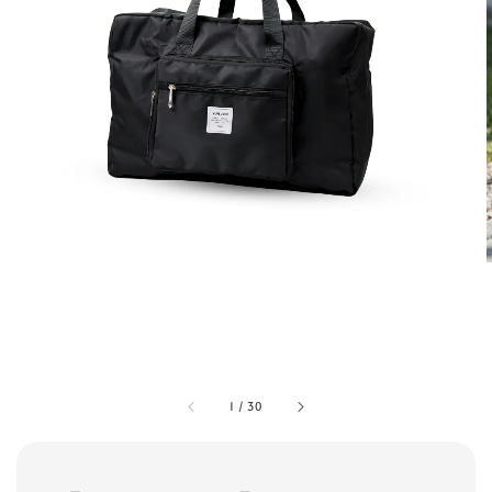
1
/
30