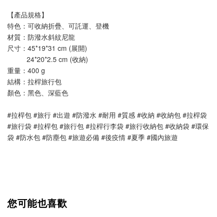
【產品規格】
特色：可收納折疊、可託運、登機
材質：防潑水斜紋尼龍
尺寸：45*19*31 cm (展開)
          24*20*2.5 cm (收納)
重量：400 g
結構：拉桿旅行包
顏色：黑色、深藍色
#拉桿包 #旅行 #出遊 #防潑水 #耐用 #質感 #收納 #收納包 #拉桿袋 
#旅行袋 #拉桿包 #旅行包 #拉桿行李袋 #旅行收納包 #收納袋 #環保
袋 #防水包 #防塵包 #旅遊必備 #後疫情 #夏季 #國內旅遊
您可能也喜歡