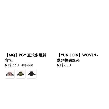
【MQ】PGY 直式多層斜
【YUN JOIN】WOVEN-
背包
蓋頭拉鍊短夾
Sale
NT$ 330
Regular
Regular
NT$ 680
NT$ 660
price
price
price