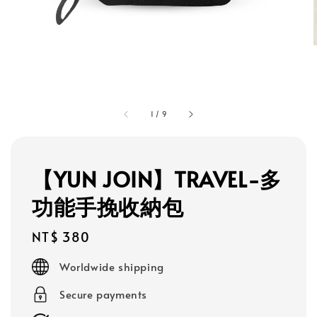
1
/
9
【YUN JOIN】TRAVEL-多
功能手挽收納包
Regular
NT$ 380
price
Worldwide shipping
Secure payments