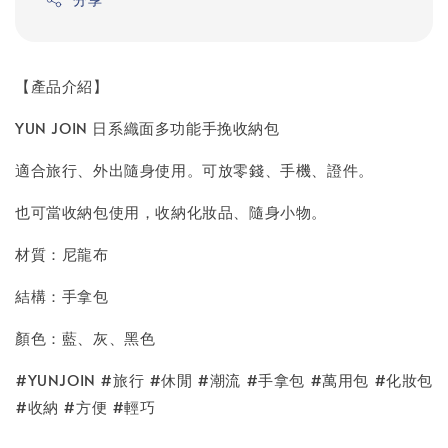
【產品介紹】
YUN JOIN 日系織面多功能手挽收納包
適合旅行、外出隨身使用。可放零錢、手機、證件。
也可當收納包使用，收納化妝品、隨身小物。
材質：尼龍布
結構：手拿包
顏色：藍、灰、黑色
#YUNJOIN #旅行 #休閒 #潮流 #手拿包 #萬用包 #化妝包
#收納 #方便 #輕巧