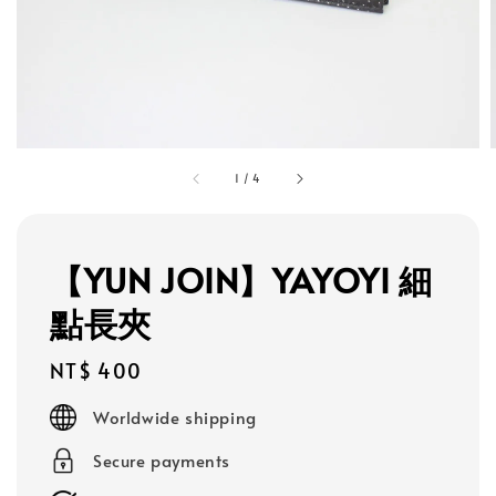
1
/
4
【YUN JOIN】YAYOYI 細
點長夾
Regular
NT$ 400
price
Worldwide shipping
Secure payments