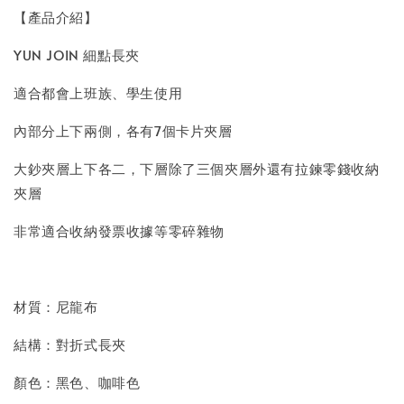
【產品介紹】
YUN JOIN 細點長夾
適合都會上班族、學生使用
內部分上下兩側，各有7個卡片夾層
大鈔夾層上下各二，下層除了三個夾層外還有拉鍊零錢收納
夾層
非常適合收納發票收據等零碎雜物
材質：尼龍布
結構：對折式長夾
顏色：黑色、咖啡色