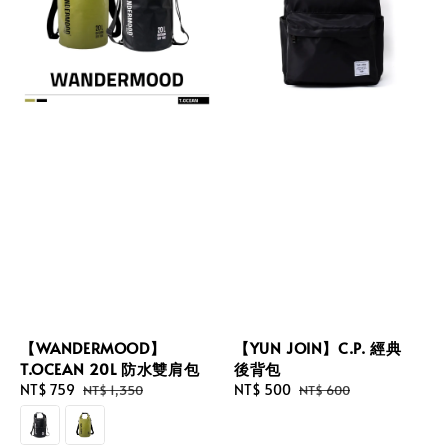
【WANDERMOOD】
【YUN JOIN】C.P. 經典
T.OCEAN 20L 防水雙肩包
後背包
Sale
NT$ 759
Regular
Sale
NT$ 500
Regular
NT$ 1,350
NT$ 600
price
price
price
price