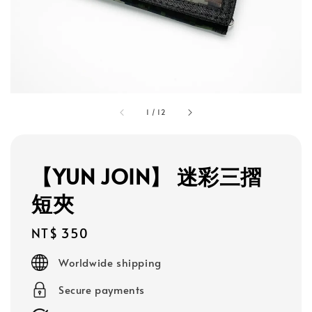
1
/
12
【YUN JOIN】 迷彩三摺
短夾
Regular
NT$ 350
price
Worldwide shipping
Secure payments