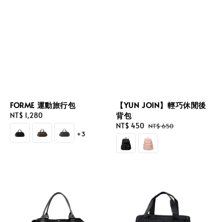
FORME 運動旅行包
【YUN JOIN】輕巧休閒後
背包
Regular
NT$ 1,280
price
Sale
NT$ 450
Regular
NT$ 650
+3
price
price