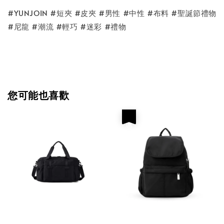
#YUNJOIN #短夾 #皮夾 #男性 #中性 #布料 #聖誕節禮物
#尼龍 #潮流 #輕巧 #迷彩 #禮物
您可能也喜歡
優惠