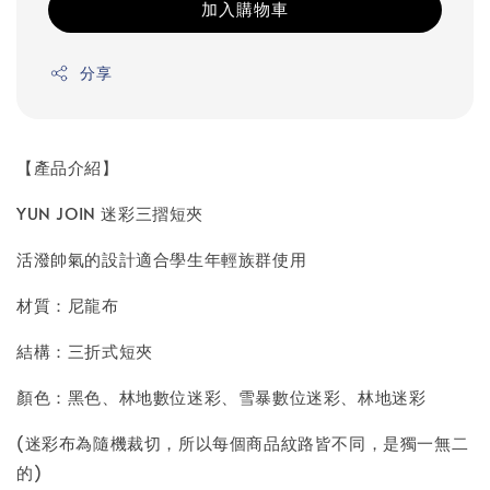
加入購物車
分享
【產品介紹】
YUN JOIN 迷彩三摺短夾
活潑帥氣的設計適合學生年輕族群使用
材質：尼龍布
結構：三折式短夾
顏色：黑色、林地數位迷彩、雪暴數位迷彩、林地迷彩
(迷彩布為隨機裁切，所以每個商品紋路皆不同，是獨一無二
的)