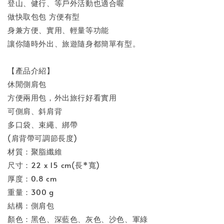
登山、健行、等戶外活動也適合喔
做快取包包 方便有型
身兼方便、實用、輕量等功能
讓你隨時外出、旅遊隨身都簡單有型。
【產品介紹】
休閒側肩包
方便兩用包，外出旅行好看實用
可側肩、斜肩背
多口袋、束繩、綁帶
(肩背帶可調節長度)
材質：聚脂纖維
尺寸：22 x 15 cm(長*寬)
厚度：0.8 cm
重量：300 g
結構：側肩包
顏色：黑色、深藍色、灰色、沙色、軍綠