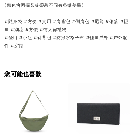
(顏色會因攝影或螢幕不同有些微差異)
#隨身袋 #方便 #實用 #肩背包 #側肩包 #尼龍 #俐落 #輕
量 #潮流 #方便 #情人節禮物
#登山 #小包 #斜背包 #防潑水格子布 #輕量戶外 #戶外配
件 #穿搭
您可能也喜歡