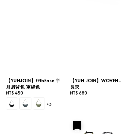
【YUNJOIN】EffoEase 半
【YUN JOIN】WOVEN-
月肩背包 軍綠色
長夾
Regular
NT$ 450
Regular
NT$ 680
price
price
+3
優惠