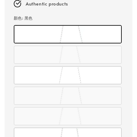
Authentic products
顏色
: 黑色