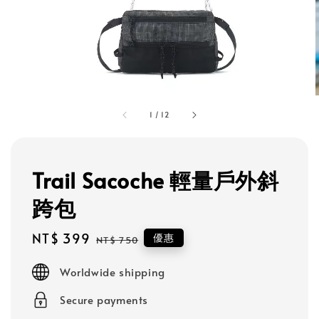
1
/
12
Trail Sacoche 輕量戶外斜
跨包
Sale
NT$ 399
Regular
優惠
NT$ 750
price
price
Worldwide shipping
Secure payments