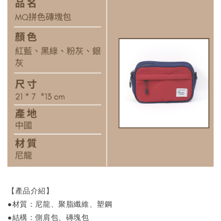
【產品介紹】
●材質：尼龍、聚脂纖維、塑鋼
●結構：側肩包、磚塊包