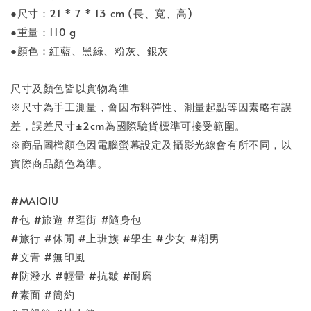
●尺寸：21 * 7 * 13 cm (長、寬、高)
●重量：110 g
●顏色：紅藍、黑綠、粉灰、銀灰
尺寸及顏色皆以實物為準
※尺寸為手工測量，會因布料彈性、測量起點等因素略有誤
差，誤差尺寸±2cm為國際驗貨標準可接受範圍。
※商品圖檔顏色因電腦螢幕設定及攝影光線會有所不同，以
實際商品顏色為準。
#MAIQIU
#包 #旅遊 #逛街 #隨身包
#旅行 #休閒 #上班族 #學生 #少女 #潮男
#文青 #無印風
#防潑水 #輕量 #抗皺 #耐磨
#素面 #簡約