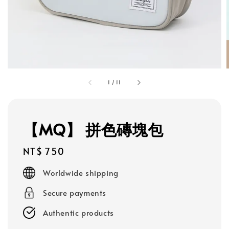
1
/
11
【MQ】 拼色磚塊包
Regular
NT$ 750
price
Worldwide shipping
Secure payments
Authentic products