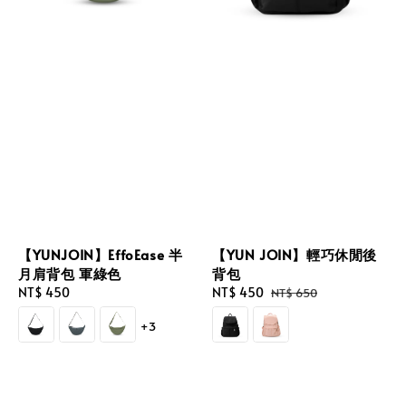
【YUNJOIN】EffoEase 半
【YUN JOIN】輕巧休閒後
月肩背包 軍綠色
背包
Regular
NT$ 450
Sale
NT$ 450
Regular
NT$ 650
price
price
price
+3