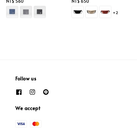
Regular
NT$ 560
Regular
NT$ 650
price
price
+2
Follow us
We accept