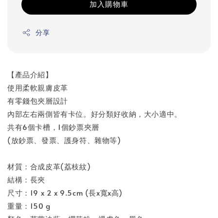
加入購物車
分享
【產品介紹】
使用柔軟親膚皮革
有零錢包夾層設計
內部左右兩側皆有卡位。好分類好收納，大小適中。
共有6個卡槽，1個鈔票夾層
(放鈔票、發票、護身符、雜物等)
材質：合成皮革(荔枝紋)
結構：長夾
尺寸：19 x 2 x 9.5cm (長x寬x高)
重量：150 g