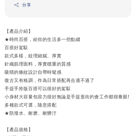
分享
【產品介紹】
★時尚百搭，給你的生活多一些點綴
百搭好駕馭
款式多樣，紋理細膩、厚實
針織肌理面料，厚實穩重的質感
吸睛的條紋設計自帶時髦感
復古又有格調，作為日常搭配再合適不過了
手提手拎版百搭可以很好的駕馭
小身材大容量包容力很好無論是手提逛街約會工作都很養眼!
多種款式可選，隨意搭配
★防潑水、耐磨、耐髒汙
【產品規格】