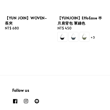
【YUN JOIN】WOVEN-
【YUNJOIN】EffoEase 半
長夾
月肩背包 軍綠色
Regular
NT$ 680
Regular
NT$ 450
price
price
+3
Follow us