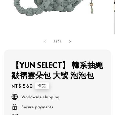
1
/
21
【YUN SELECT】 韓系抽繩
皺褶雲朵包 大號 泡泡包
Regular
NT$ 560
售完
price
Worldwide shipping
Secure payments