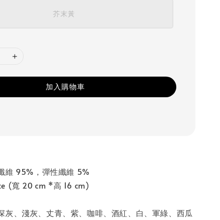
芥末黃
加入購物車
維 95%，彈性纖維 5%
e (寬 20 cm *高 16 cm)
深灰、淺灰、丈青、紫、咖啡、酒紅、白、軍綠、西瓜