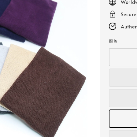
Worldw
Secur
Authen
顏色