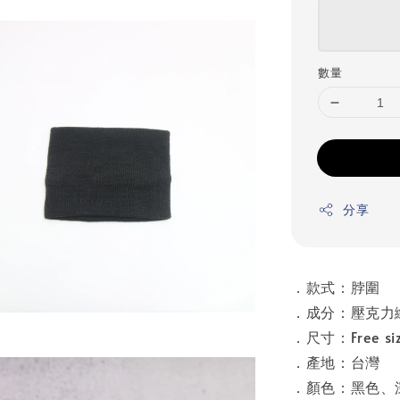
數量
分享
．款式：脖圍
．成分：壓克力纖
．尺寸：Free siz
．產地：台灣
．顏色：黑色、