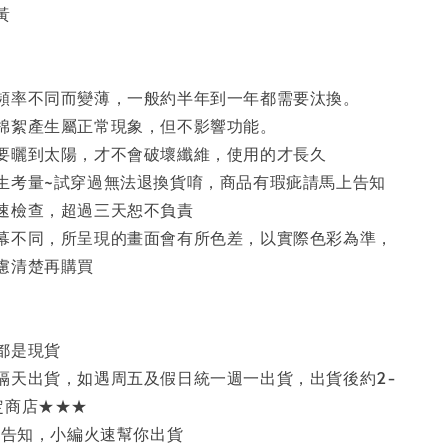
黃
頻率不同而變薄，一般約半年到一年都需要汰換。
棉絮產生屬正常現象，但不影響功能。
要曬到太陽，才不會破壞纖維，使用的才長久
生考量~試穿過無法退換貨唷，商品有瑕疵請馬上告知
速檢查，超過三天恕不負責
幕不同，所呈現的畫面會有所色差，以實際色彩為準，
慮清楚再購買
都是現貨
隔天出貨，如遇周五及假日統一週一出貨，出貨後約2-
定商店★★★
歡迎告知，小編火速幫你出貨