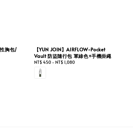
 率性胸包/
【YUN JOIN】AIRFLOW-Pocket
Vault 防盜隨行包 軍綠色+手機掛繩
Regular
NT$ 450
-
NT$ 1,080
price