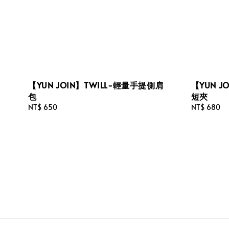
【YUN JOIN】TWILL-輕量手提側肩
【YUN J
包
短夾
Regular
NT$ 650
Regular
NT$ 680
price
price