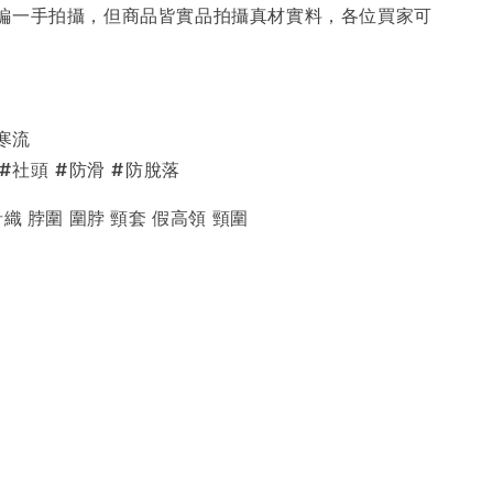
編一手拍攝，但商品皆實品拍攝真材實料，各位買家可
#寒流
 #社頭 #防滑 #防脫落
織 脖圍 圍脖 頸套 假高領 頸圍