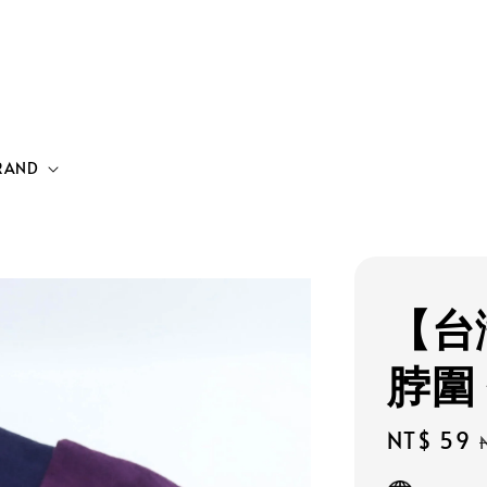
RAND
【台
脖圍
Sale
NT$ 59
price