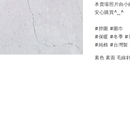
本賣場照片由小
安心購買^_^
#脖圍 #圍巾
#保暖 #冬季 
#純棉 #台灣製
素色 素面 毛線針