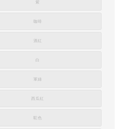
紫
咖啡
酒紅
白
軍綠
西瓜紅
駝色