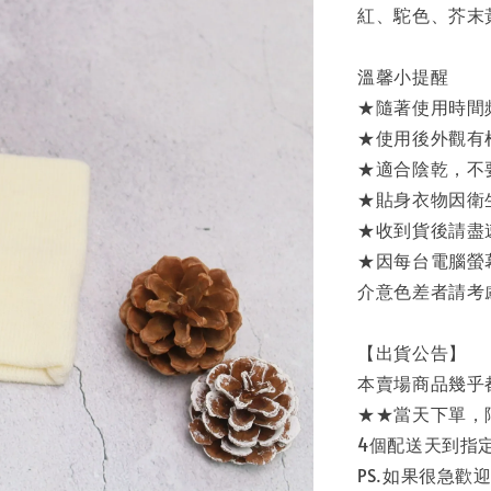
紅、駝色、芥末
溫馨小提醒
★隨著使用時間
★使用後外觀有
★適合陰乾，不
★貼身衣物因衛
★收到貨後請盡
★因每台電腦螢
介意色差者請考
【出貨公告】
本賣場商品幾乎
★★當天下單，
4個配送天到指
PS.如果很急