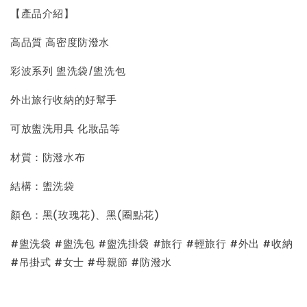
【產品介紹】
高品質 高密度防潑水
彩波系列 盥洗袋/盥洗包
外出旅行收納的好幫手
可放盥洗用具 化妝品等
材質：防潑水布
結構：盥洗袋
顏色：黑(玫瑰花)、黑(圈點花)
#盥洗袋 #盥洗包 #盥洗掛袋 #旅行 #輕旅行 #外出 #收納
#吊掛式 #女士 #母親節 #防潑水