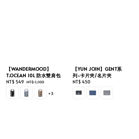
【WANDERMOOD】
【YUN JOIN】GENT系
T.OCEAN 10L 防水雙肩包
列-卡片夾/名片夾
Sale
NT$ 549
Regular
Regular
NT$ 450
NT$ 1,100
price
price
price
+3