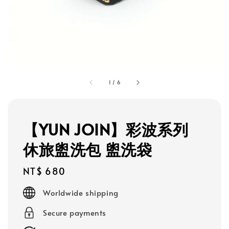
1
/
6
【YUN JOIN】彩波系列
休旅盥洗包 盥洗袋
Regular
NT$ 680
price
Worldwide shipping
Secure payments