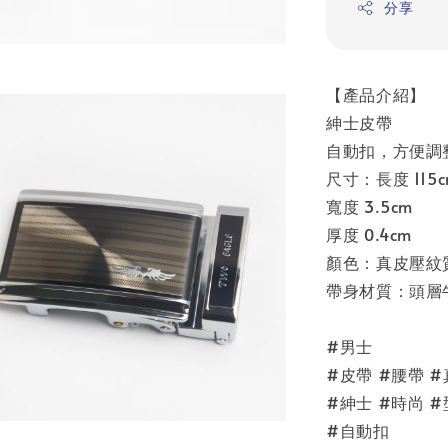
分享
【產品介紹】
紳士皮帶
自動扣，方便調
尺寸：長度 115c
寬度 3.5cm
厚度 0.4cm
顏色：真皮壓紋
帶身材質：頭層
#男士
#皮帶 #腰帶 
#紳士 #時尚 
#自動扣