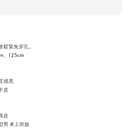
整鬆緊免穿孔。
m、125cm
質感黑
牛皮
#真皮
#型男 #上班族