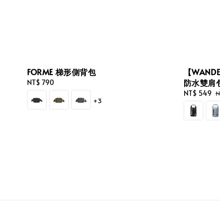
FORME 梯形側背包
【WANDE
防水雙肩
Regular
NT$ 790
price
Sale
NT$ 549
R
N
+3
price
p