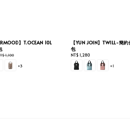
RMOOD】T.OCEAN 10L
【YUN JOIN】TWILL-
包
包
egular
Regular
NT$ 1,280
T$ 1,100
rice
price
+3
+1