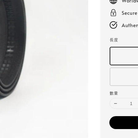
Worldw
Secur
Authen
長度
數量