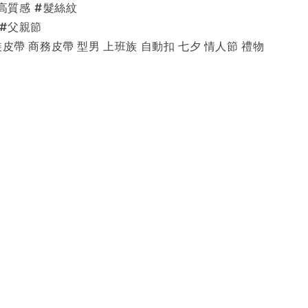
#高質感 #髮絲紋
 #父親節
裝皮帶 商務皮帶 型男 上班族 自動扣 七夕 情人節 禮物