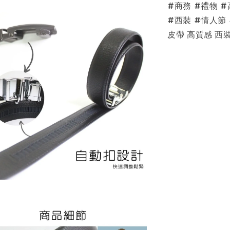
#商務 #禮物 
#西裝 #情人節
皮帶 高質感 西