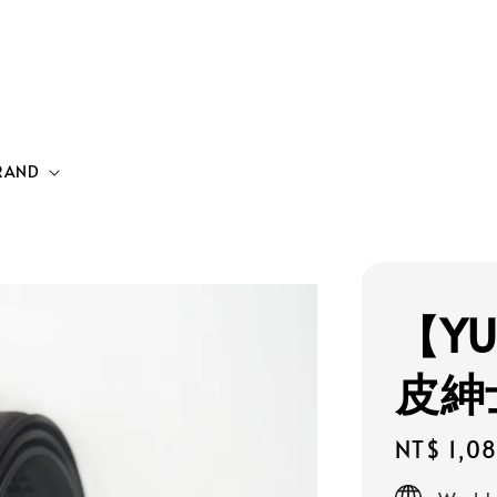
RAND
【YU
皮紳
Regular
NT$ 1,0
price