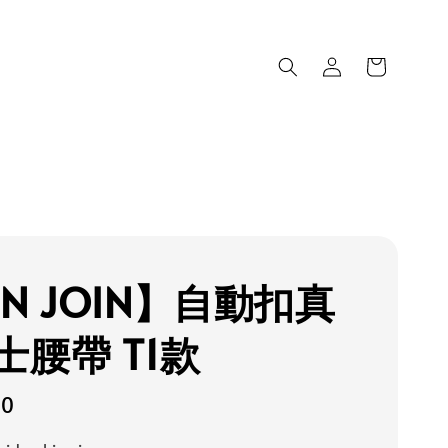
N JOIN】自動扣真
士腰帶 T1款
80