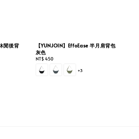
簡約休閒後背
【YUNJOIN】EffoEase 半月肩背包
灰色
Regular
NT$ 450
price
+3