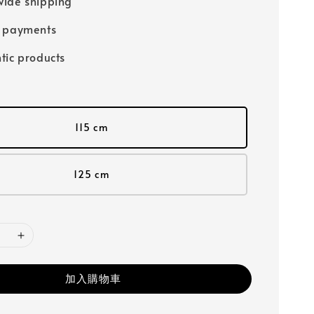
ide shipping
e payments
tic products
115 cm
125 cm
加入購物車