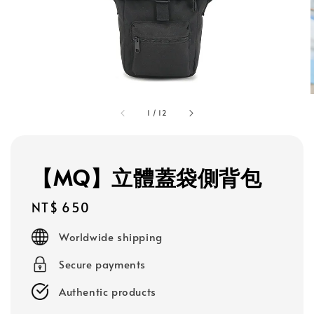
1
/
12
【MQ】立體蓋袋側背包
Regular
NT$ 650
price
Worldwide shipping
Secure payments
Authentic products