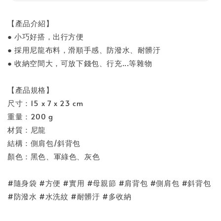
【產品介紹】
● 小巧好搭，出行方便
● 採用尼龍布料，滑順手感、防潑水、耐髒汙
● 收納空間大，可放下錢包、行充...等雜物
【產品規格】
尺寸：15 x 7 x 23 cm
重量：200 g
材質：尼龍
結構：側肩包/斜背包
顏色：黑色、軍綠色、灰色
#隨身袋 #方便 #實用 #母親節 #肩背包 #側肩包 #斜背包
#防潑水 #水洗紋 #耐髒汙 #多收納