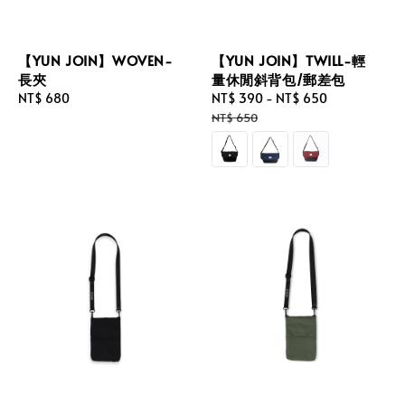
【YUN JOIN】WOVEN-
【YUN JOIN】TWILL-輕
長夾
量休閒斜背包/郵差包
Regular
NT$ 680
Sale
NT$ 390
-
NT$ 650
Regular
price
price
price
NT$ 650