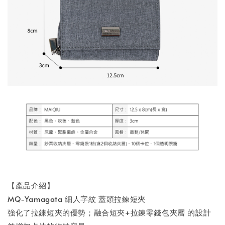
【產品介紹】
MQ-Yamagata 細人字紋 蓋頭拉鍊短夾
強化了拉鍊短夾的優勢；融合短夾+拉鍊零錢包夾層 的設計