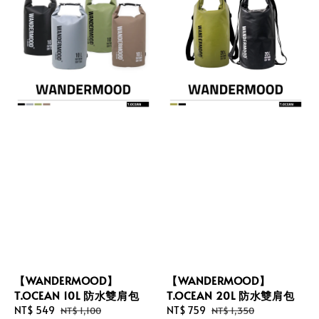
【WANDERMOOD】
【WANDERMOOD】
T.OCEAN 10L 防水雙肩包
T.OCEAN 20L 防水雙肩包
Sale
NT$ 549
Regular
Sale
NT$ 759
Regular
NT$ 1,100
NT$ 1,350