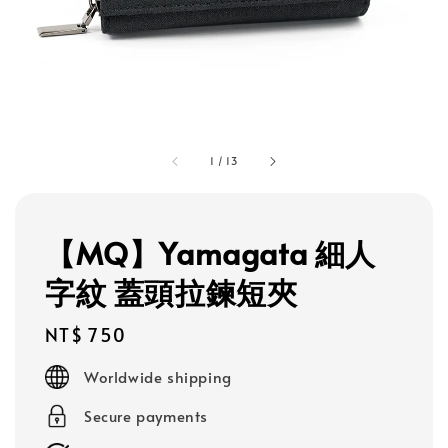
1
/
13
【MQ】Yamagata 細人
字紋 蓋頭拉鍊短夾
Regular
NT$ 750
price
Worldwide shipping
Secure payments