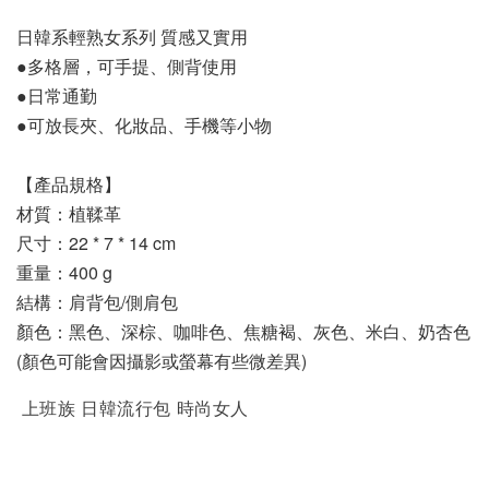
日韓系輕熟女系列 質感又實用
●多格層，可手提、側背使用
●日常通勤
●可放長夾、化妝品、手機等小物
【產品規格】
材質：植鞣革
尺寸：22 * 7 * 14 cm 
重量：400 g
結構：肩背包/側肩包
顏色：黑色、深棕、咖啡色、焦糖褐、灰色、米白、奶杏色
(顏色可能會因攝影或螢幕有些微差異)
上班族 日韓流行包 時尚女人