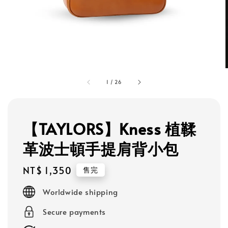
1
/
26
【TAYLORS】Kness 植鞣
革波士頓手提肩背小包
Regular
NT$ 1,350
售完
price
Worldwide shipping
Secure payments