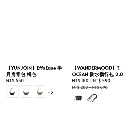
【YUNJOIN】EffoEase 半
【WANDERMOOD】T.
月肩背包 橘色
OCEAN 防水攜行包 2.0
Regular
NT$ 450
Sale
NT$ 180
-
NT$ 590
Regular
price
price
price
NT$ 200
-
NT$ 890
+3