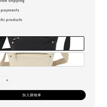
ide shipping
e payments
tic products
加入購物車