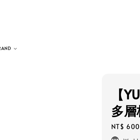
RAND
【YU
多層
Regular
NT$ 600
price