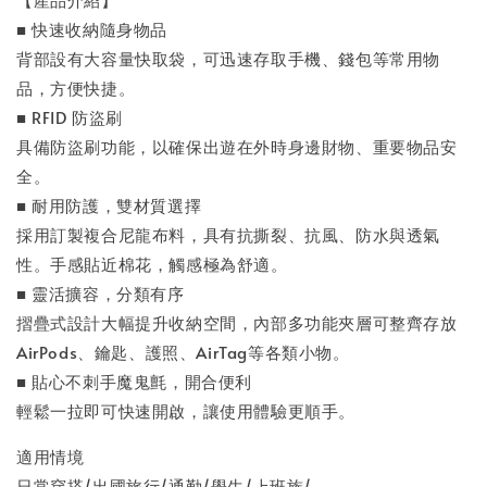
■ 快速收納隨身物品
背部設有大容量快取袋，可迅速存取手機、錢包等常用物
品，方便快捷。
■ RFID 防盜刷
具備防盜刷功能，以確保出遊在外時身邊財物、重要物品安
全。
■ 耐用防護，雙材質選擇
採用訂製複合尼龍布料，具有抗撕裂、抗風、防水與透氣
性。手感貼近棉花，觸感極為舒適。
■ 靈活擴容，分類有序
摺疊式設計大幅提升收納空間，內部多功能夾層可整齊存放
AirPods、鑰匙、護照、AirTag等各類小物。
■ 貼心不刺手魔鬼氈，開合便利
輕鬆一拉即可快速開啟，讓使用體驗更順手。
適用情境
日常穿搭/出國旅行/通勤/學生/上班族/