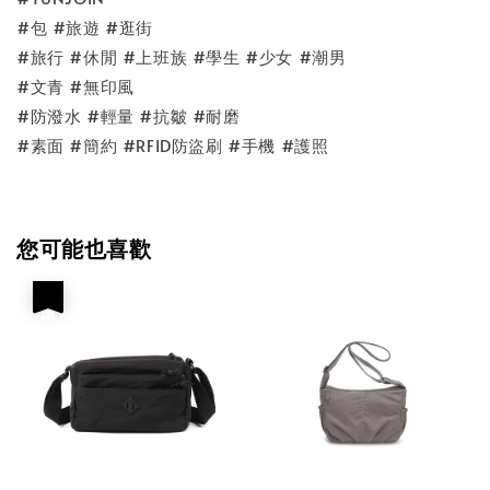
#包 #旅遊 #逛街
#旅行 #休閒 #上班族 #學生 #少女 #潮男
#文青 #無印風
#防潑水 #輕量 #抗皺 #耐磨
#素面 #簡約 #RFID防盜刷 #手機 #護照
您可能也喜歡
優惠