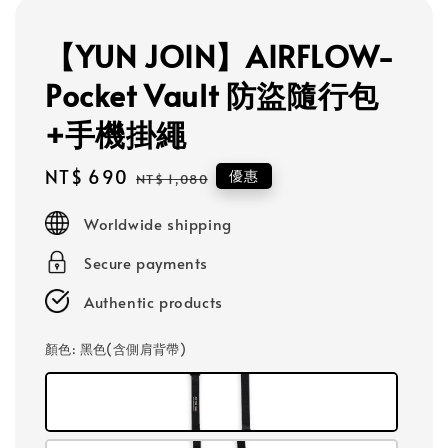
【YUN JOIN】AIRFLOW-
Pocket Vault 防盜隨行包
+手機掛繩
Sale
NT$ 690
Regular
優惠
NT$ 1,080
price
price
Worldwide shipping
Secure payments
Authentic products
顏色
: 黑色(含側肩背帶)