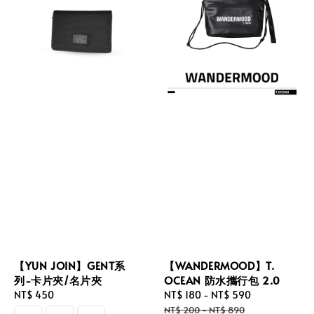
【YUN JOIN】GENT系
【WANDERMOOD】T.
列-卡片夾/名片夾
OCEAN 防水攜行包 2.0
Regular
NT$ 450
Sale
NT$ 180
-
NT$ 590
Regular
price
price
price
NT$ 200
-
NT$ 890