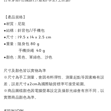
【產品規格】
●材質：尼龍
●結構：斜背包//手機包
●尺寸：19.5 x 14 x 2.5 cm
●重量：隨身包 80 g
手機掛繩 40 g
●顏色：黑色、軍綠色、沙色
尺寸及顏色皆以實物為準
※尺寸為手工測量，會因布料彈性、測量起點等因素略有誤
差，誤差尺寸±2cm為國際驗貨標準可接受範圍。
※商品圖檔顏色因電腦螢幕設定及攝影光線會有所不同，以
實際商品顏色為準。
#YUNJOIN