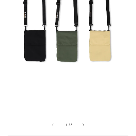
1
/
28