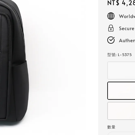
Regular
NT$ 4,2
price
Worldw
Secur
Authen
型號
: L-5375
數量