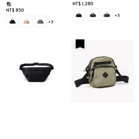
包
Regular
NT$ 1,280
Regular
NT$ 850
price
+3
price
+3
優惠