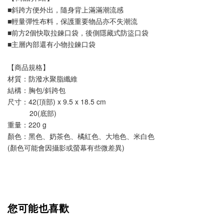
■斜跨方便外出，隨身背上滿滿潮流感
■輕量彈性布料，保護重要物品亦不失潮流
■前方2個快取拉鍊口袋，後側隱藏式防盜口袋
■主層內部還有小物拉鍊口袋
【商品規格】
材質：防潑水聚脂纖維
結構：胸包/斜跨包
尺寸：42(頂部) x 9.5 x 18.5 cm
           20(底部)
重量：220 g
顏色：黑色、奶茶色、橘紅色、大地色、米白色
(顏色可能會因攝影或螢幕有些微差異)
您可能也喜歡