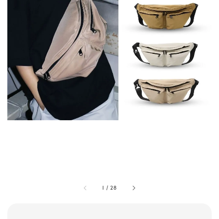
1
/
28