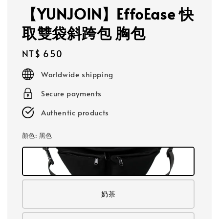
【YUNJOIN】EffoEase 快
取雙袋斜跨包 胸包
Regular
NT$ 650
price
Worldwide shipping
Secure payments
Authentic products
顏色
: 黑色
奶茶