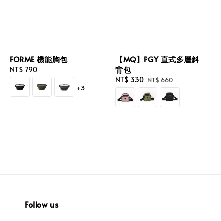
FORME 機能胸包
【MQ】PGY 直式多層斜
背包
Regular
NT$ 790
price
Sale
NT$ 330
Regular
NT$ 660
+3
price
price
Follow us