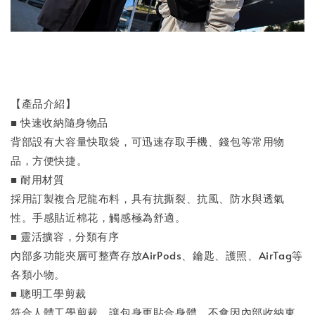
【產品介紹】
■ 快速收納隨身物品
背部設有大容量快取袋，可迅速存取手機、錢包等常用物
品，方便快捷。
■ 耐用材質
採用訂製複合尼龍布料，具有抗撕裂、抗風、防水與透氣
性。手感貼近棉花，觸感極為舒適。
■ 靈活擴容，分類有序
內部多功能夾層可整齊存放AirPods、鑰匙、護照、AirTag等
各類小物。
■ 聰明工學剪裁
符合人體工學剪裁，讓包身更貼合身體，不會因內部收納東