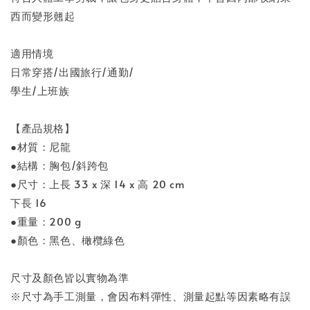
西而變形翹起
適用情境
日常穿搭/出國旅行/通勤/
學生/上班族
【產品規格】
●材質：尼龍
●結構：胸包/斜跨包
●尺寸：上長 33 x 深 14 x 高 20 cm
下長 16
●重量：200 g
●顏色：黑色、橄欖綠色
尺寸及顏色皆以實物為準
※尺寸為手工測量，會因布料彈性、測量起點等因素略有誤