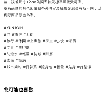
差，誤差尺寸±2cm為國際驗貨標準可接受範圍。
※商品圖檔顏色因電腦螢幕設定及攝影光線會有所不同，以
實際商品顏色為準。
#YUNJOIN
#包 #旅遊 #逛街
#旅行 #休閒 #上班族 #學生 #少女 #潮男
#文青 #無印風
#防潑水 #輕量 #抗皺 #耐磨
#素面 #簡約
#城市簡約 #日韓系 #隨身包 #輕量 #貼身 #好清潔
您可能也喜歡