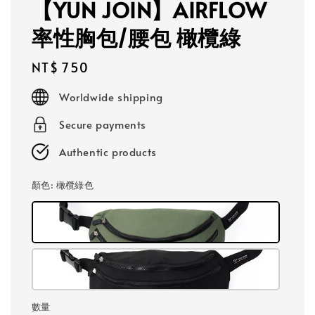
【YUN JOIN】AIRFLOW
率性胸包/腰包 橄欖綠
Regular
NT$ 750
price
Worldwide shipping
Secure payments
Authentic products
顏色
: 橄欖綠色
數量