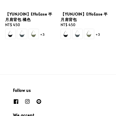
【YUNJOIN】EffoEase 半
【YUNJOIN】EffoEase 半
月肩背包 橘色
月肩背包
Regular
NT$ 450
Regular
NT$ 450
price
price
+3
+3
Follow us
We accept