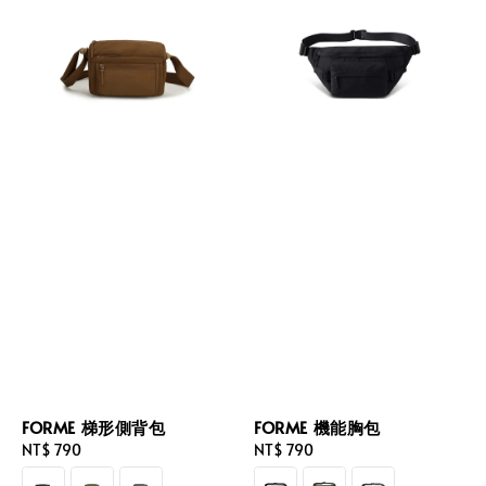
FORME 梯形側背包
FORME 機能胸包
Regular
NT$ 790
Regular
NT$ 790
price
price