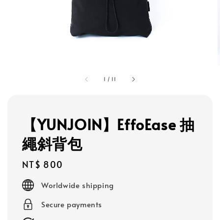
1
/
11
【YUNJOIN】EffoEase 抽
繩斜背包
Regular
NT$ 800
price
Worldwide shipping
Secure payments