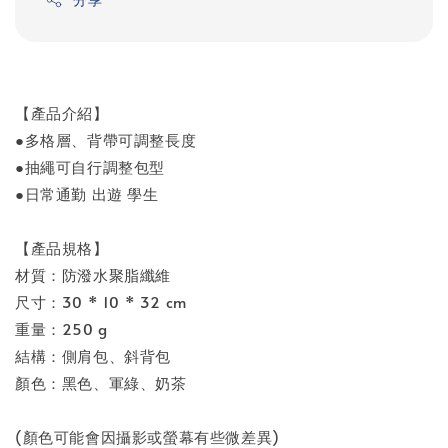
【產品介紹】
●多格層、背帶可調整長度
●抽繩可自行調整包型
●日常通勤 出遊 學生
【產品規格】
材質：防潑水聚脂纖維
尺寸：30 * 10 * 32 cm
重量：250 g
結構：側肩包、斜背包
顏色：黑色、軍綠、奶茶
(顏色可能會因攝影或螢幕有些微差異)