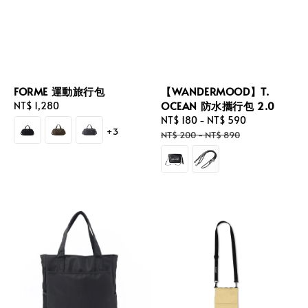
FORME 運動旅行包
【WANDERMOOD】T.
OCEAN 防水攜行包 2.0
Regular
NT$ 1,280
price
Sale
NT$ 180
-
NT$ 590
Regular
+3
price
price
NT$ 200
-
NT$ 890