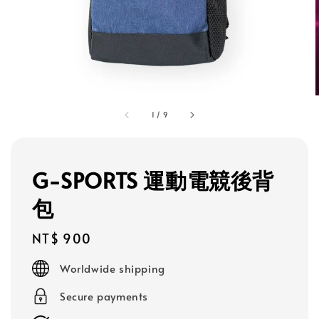
1
/
9
G-SPORTS 運動電競後背
包
Regular
NT$ 900
price
Worldwide shipping
Secure payments