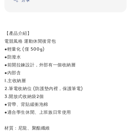
【產品介紹】
電競風格 運動休閒後背包
●輕量化 (僅 500g)
●防潑水
●前開拉鍊設計，外部有一個收納層
●內部含
1.主收納層
2.筆電收納位 (防護墊內裡，保護筆電)
3.開放式收納袋2個
●背帶、背貼緩衝泡棉
●適合學生休閒、上班族日常使用
材質：尼龍、聚酯纖維