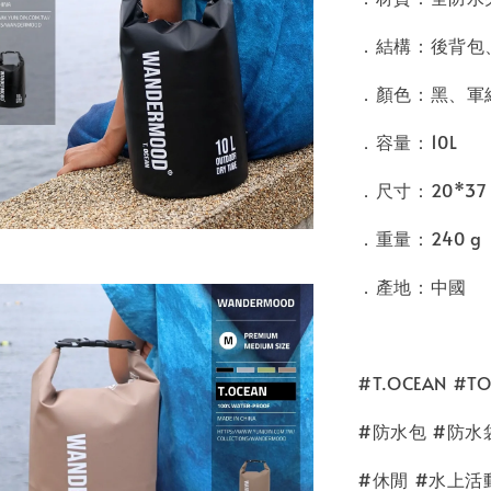
．結構：後背包
．顏色：黑、軍
．容量：10L
．尺寸：20*37 
．重量：24
．產地：中國
#T.OCEAN #T
#防水包 #防水
#休閒 #水上活