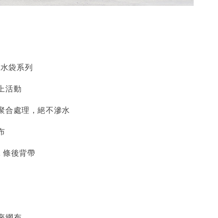
動防水袋系列
上活動
聚合處理，絕不滲水
布
 2 條後背帶
夾網布