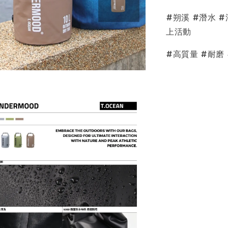
#朔溪 #潛水 #
上活動
#高質量 #耐磨