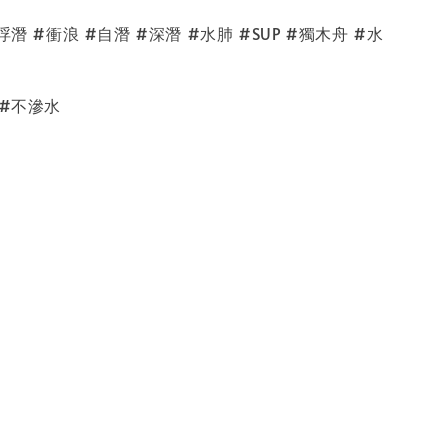
浮潛 #衝浪 #自潛 #深潛 #水肺 #SUP #獨木舟 #水
 #不滲水