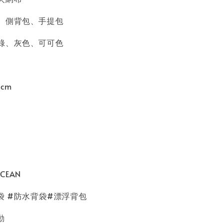
、側背包、手提包
綠、灰色、可可色
cm
0 g
OCEAN
袋 #防水背袋#漂浮背包
動