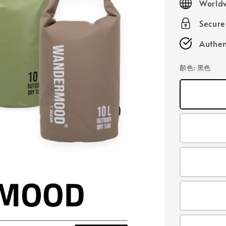
Worldw
Secur
Authen
顏色
: 黑色