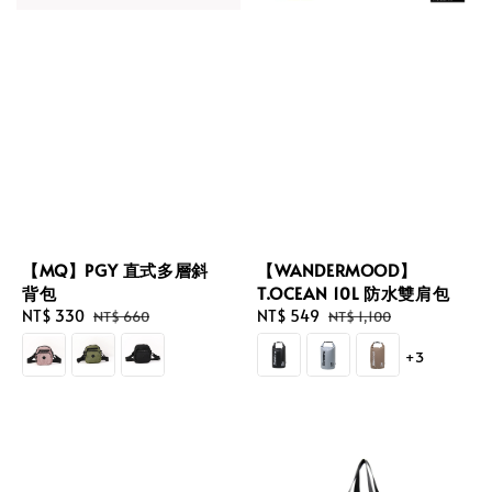
【MQ】PGY 直式多層斜
【WANDERMOOD】
背包
T.OCEAN 10L 防水雙肩包
Sale
NT$ 330
Regular
Sale
NT$ 549
Regular
NT$ 660
NT$ 1,100
price
price
price
price
+3