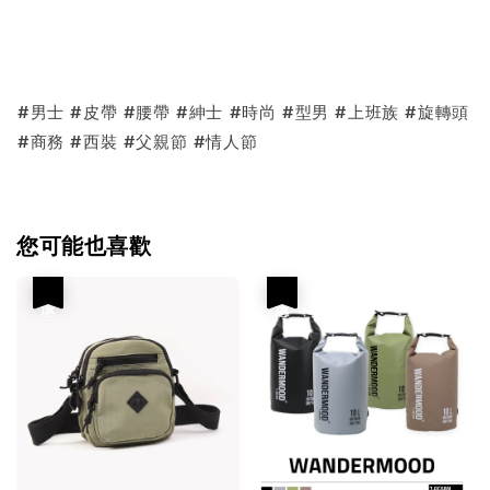
#男士 #皮帶 #腰帶 #紳士 #時尚 #型男 #上班族 #旋轉頭
#商務 #西裝 #父親節 #情人節
您可能也喜歡
優惠
優惠