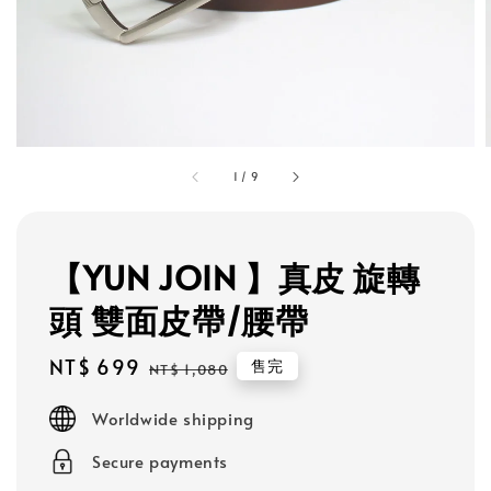
1
/
9
【YUN JOIN 】真皮 旋轉
頭 雙面皮帶/腰帶
Sale
NT$ 699
Regular
售完
NT$ 1,080
price
price
Worldwide shipping
Secure payments