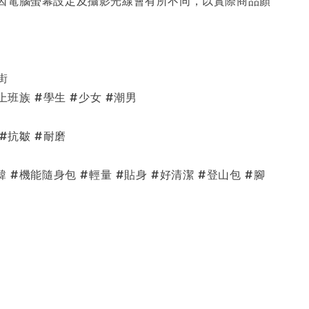
街
上班族 #學生 #少女 #潮男
 #抗皺 #耐磨
韓 #機能隨身包 #輕量 #貼身 #好清潔 #登山包 #腳