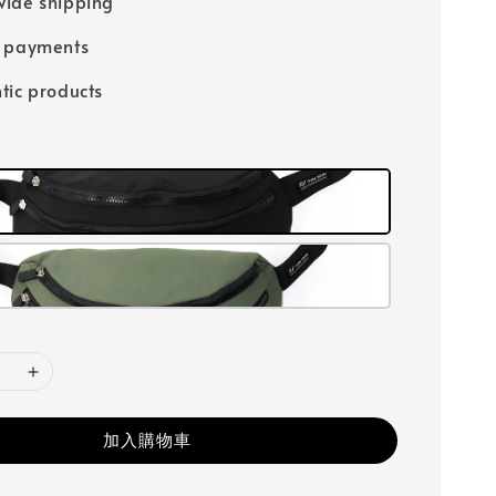
ide shipping
e payments
tic products
加入購物車