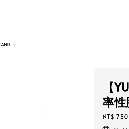
RAND
【YU
率性
Regular
NT$ 750
price