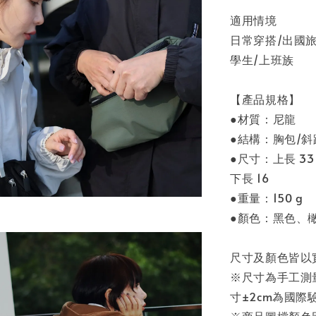
適用情境
日常穿搭/出國旅
學生/上班族
【產品規格】
●材質：尼龍
●結構：胸包/斜
●尺寸：上長 33 x 
下長 16
●重量：150 g
●顏色：黑色、
尺寸及顏色皆以
※尺寸為手工測
寸±2cm為國
※商品圖檔顏色