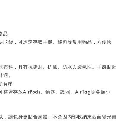
物品
快取袋，可迅速存取手機、錢包等常用物品，方便快
龍布料，具有抗撕裂、抗風、防水與透氣性。手感貼近
舒適。
類有序
整齊存放AirPods、鑰匙、護照、AirTag等各類小
裁，讓包身更貼合身體，不會因內部收納東西而變形翹