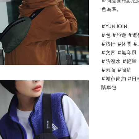
色為準。
#YUNJOIN
#包 #旅遊 #逛
#旅行 #休閒 #
#文青 #無印風
#防潑水 #輕量
#素面 #簡約
#城市簡約 #日
踏車包