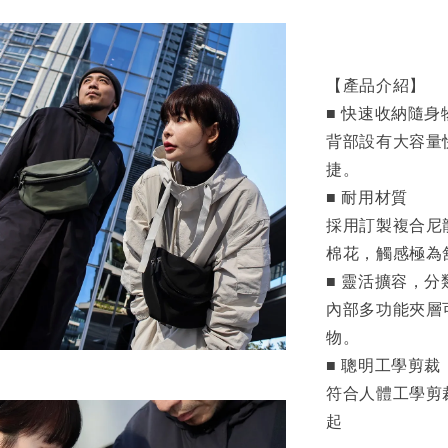
【產品介紹】
■ 快速收納隨身
背部設有大容量
捷。
■ 耐用材質
採用訂製複合尼
棉花，觸感極為
■ 靈活擴容，分
內部多功能夾層可
物。
■ 聰明工學剪裁
符合人體工學剪
起