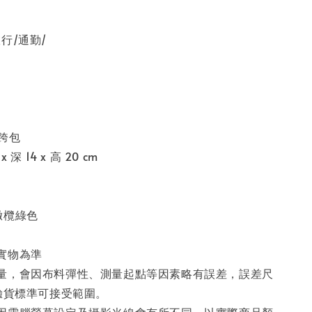
行/通勤/
跨包
深 14 x 高 20 cm
橄欖綠色
實物為準
量，會因布料彈性、測量起點等因素略有誤差，誤差尺
際驗貨標準可接受範圍。
因電腦螢幕設定及攝影光線會有所不同，以實際商品顏