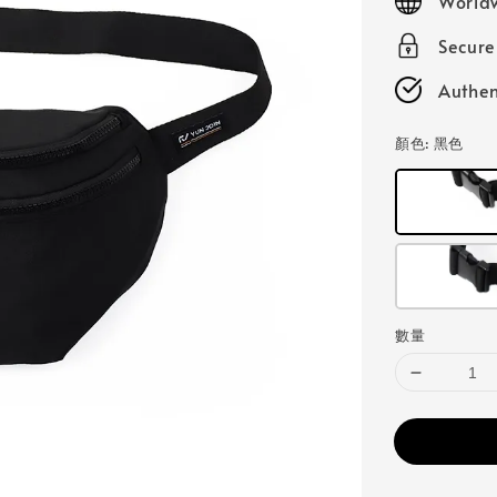
Worldw
Secur
Authen
顏色
: 黑色
數量